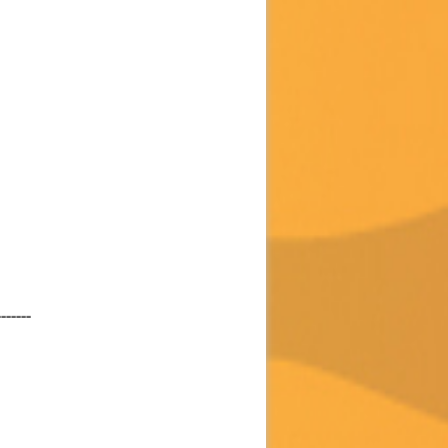
-------