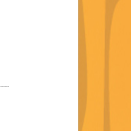
-------