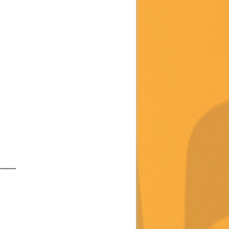
-------