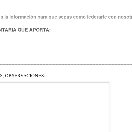
os la información para que sepas como federarte con nosot
TARIA QUE APORTA:
-----------------------------------------------------------------------------------------
S, OBSERVACIONES: