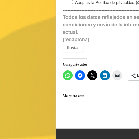
(o
Aceptas la
Política de privacidad
-------------------------------------------------
Todos los datos reflejados en es
condiciones y envío de la inform
actual.
[recaptcha]
Comparte esto:
Me gusta esto: