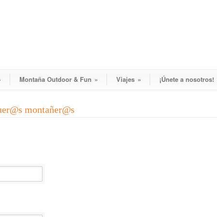
»
Montaña Outdoor & Fun
»
Viajes
»
¡Únete a nosotros!
guer@s montañer@s