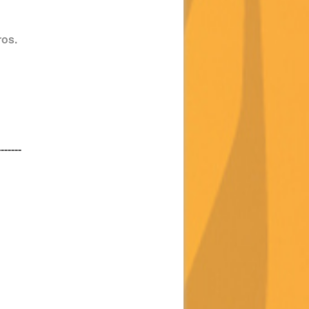
ros.
-------