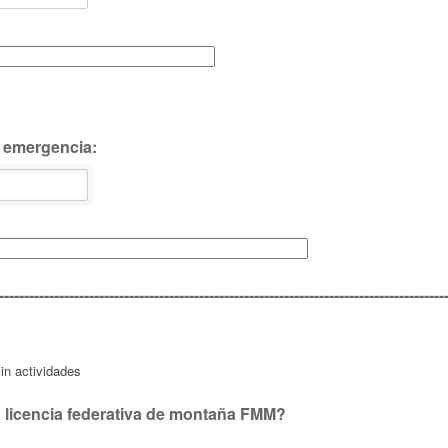
 emergencia:
-----------------------------------------------------------------------------------------
in actividades
a licencia federativa de montaña FMM?