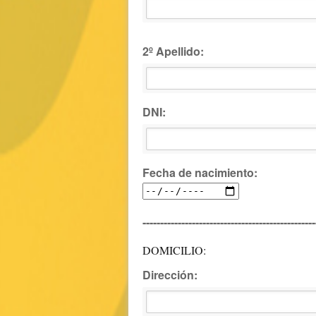
2º Apellido:
DNI:
Fecha de nacimiento:
-------------------------------------------------
DOMICILIO:
Dirección: