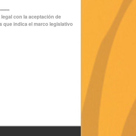
-------
 legal con la aceptación de
 que indica el marco legislativo