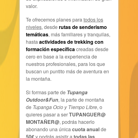
valor.
Te ofrecemos planes para
todos los
niveles
, desde
rutas de senderismo
temáticas
, más familiares y tranquilas,
hasta
actividades de trekking con
formación específica
creadas desde
cero en base a la experiencia de
nuestros profesionales, para los que
buscan un puntito más de aventura en
la montaña.
Si formas parte de
Tupanga
Outdoor&Fun
, la parte de montaña
de
Tupanga Ocio y Tiempo Libre
, o
quieres pasar a ser
TUPANGUER@
MONTAÑER@
, podrás hacerlo
abonando una única
cuota anual
de
50€
y podrás asistir a
todas las