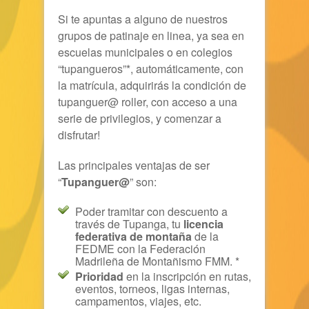
Si te apuntas a alguno de nuestros
grupos de patinaje en linea, ya sea en
escuelas municipales o en colegios
“tupangueros”*, automáticamente, con
la matrícula, adquirirás la condición de
tupanguer@ roller, con acceso a una
serie de privilegios, y comenzar a
disfrutar!
Las principales ventajas de ser
“
Tupanguer@
” son:
Poder tramitar con descuento a
través de Tupanga, tu
licencia
federativa de montaña
de la
FEDME con la Federación
Madrileña de Montañismo
FMM
. *
Prioridad
en la inscripción en rutas,
eventos, torneos, ligas internas,
campamentos, viajes, etc.