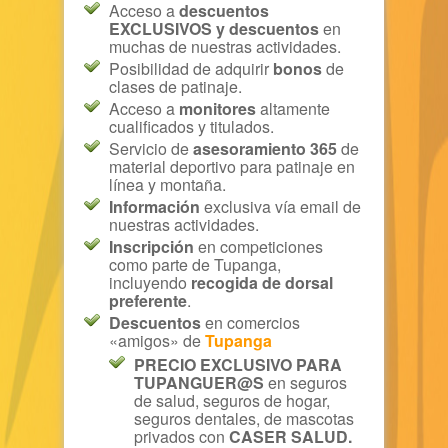
Acceso a
descuentos
EXCLUSIVOS y descuentos
en
muchas de nuestras actividades.
Posibilidad de adquirir
bonos
de
clases de patinaje.
Acceso a
monitores
altamente
cualificados y titulados.
Servicio de
asesoramiento 365
de
material deportivo para patinaje en
línea y montaña.
Información
exclusiva vía email de
nuestras actividades.
Inscripción
en competiciones
como parte de Tupanga,
incluyendo
recogida de dorsal
preferente
.
Descuentos
en comercios
«amigos» de
Tupanga
PRECIO EXCLUSIVO PARA
TUPANGUER@S
en seguros
de salud, seguros de hogar,
seguros dentales, de mascotas
privados con
CASER SALUD.