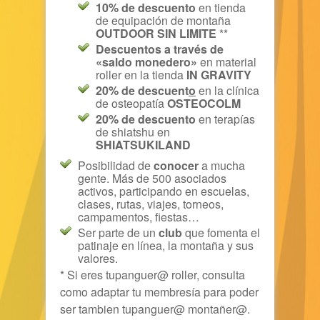
10% de descuento
en tienda
de equipación de montaña
OUTDOOR SIN LIMITE
**
Descuentos a través de
«saldo monedero»
en material
roller en la tienda
IN GRAVITY
20% de descuent
o
en la clínica
de osteopatía
OSTEOCOLM
20% de descuento
en terapías
de shiatshu en
SHIATSUKILAND
Posibilidad de
conocer
a mucha
gente. Más de 500 asociados
activos, participando en escuelas,
clases, rutas, viajes, torneos,
campamentos, fiestas…
Ser parte de un
club
que fomenta el
patinaje en línea, la montaña y sus
valores.
* Si eres tupanguer@ roller, consulta
como adaptar tu membresía para poder
ser tambien tupanguer@ montañer@.