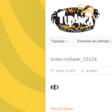
Tupanga
»
Escuelas de patinaje
icono-volume_32x24
marzo 13, 2013
by admin
Social Share