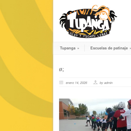
Tupanga
»
Escuelas de patinaje
ø;
enero 14, 2026
by admin