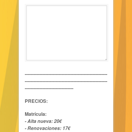
--------------------------------------------------------
--------------------------------------------------------
---------------------------------
PRECIOS:
Matrícula:
- Alta nueva: 20€
- Renovaciones: 17€