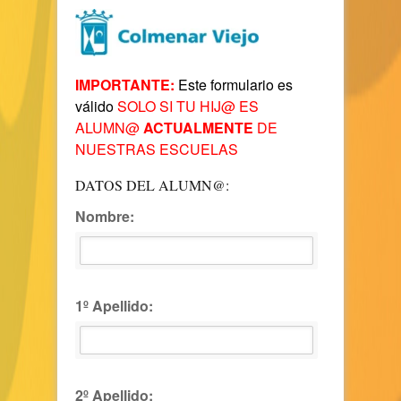
IMPORTANTE:
Este formulario es
válido
SOLO SI TU HIJ@ ES
ALUMN@
ACTUALMENTE
DE
NUESTRAS ESCUELAS
DATOS DEL ALUMN@:
Nombre:
1º Apellido:
2º Apellido: