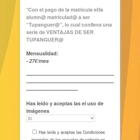
*Con el pago de la matrícula el/la
alumn@ matriculad@ a ser
“Tupanguer@”, lo cual conlleva una
serie de
VENTAJAS DE SER
TUPANGUER@
Mensualidad:
- 27€/mes
--------------------------------------------------------
--------------------------------------------------------
---------------------------------
Has leído y aceptas las
el uso de
imágenes
Has leído y aceptas las
Condiciones
generales de las escuelas de patinaje en