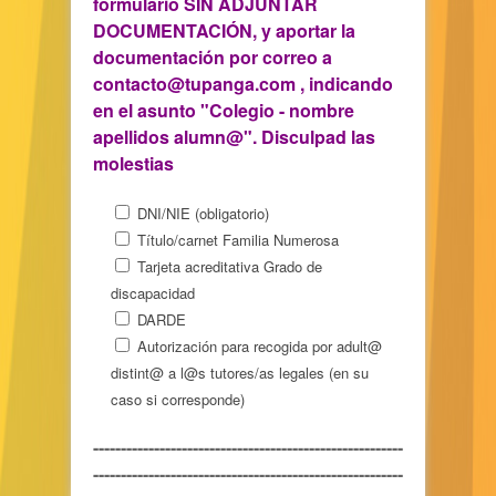
formulario SIN ADJUNTAR
DOCUMENTACIÓN, y aportar la
documentación por correo a
contacto@tupanga.com , indicando
en el asunto "Colegio - nombre
apellidos alumn@". Disculpad las
molestias
DNI/NIE (obligatorio)
Título/carnet Familia Numerosa
Tarjeta acreditativa Grado de
discapacidad
DARDE
Autorización para recogida por adult@
distint@ a l@s tutores/as legales (en su
caso si corresponde)
--------------------------------------------------------
--------------------------------------------------------